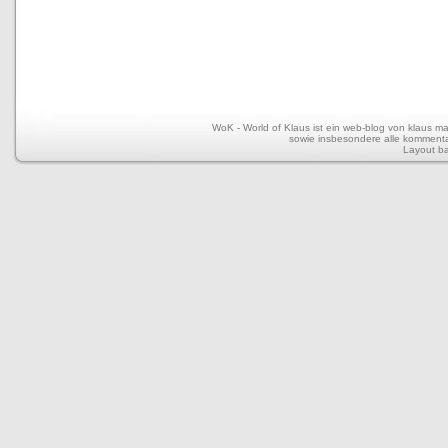
WoK - World of Klaus ist ein web-blog von klaus mar
sowie insbesondere alle kommentar
Layout b