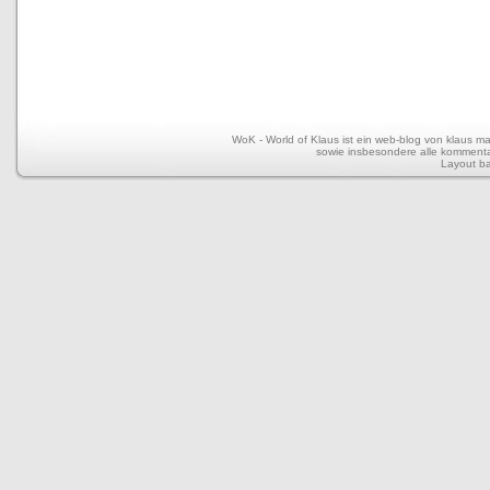
WoK - World of Klaus ist ein web-blog von klaus mar
sowie insbesondere alle kommentar
Layout b