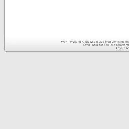
WoK - World of Klaus ist ein web-blog von klaus mar
sowie insbesondere alle kommentar
Layout b