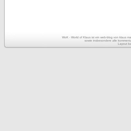
WoK - World of Klaus ist ein web-blog von klaus mar
sowie insbesondere alle kommentar
Layout b