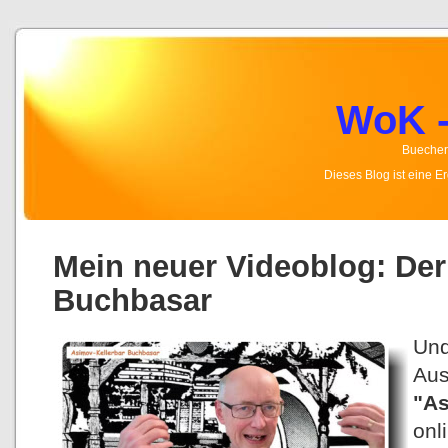
WoK -
Buecher,
Dieses Blog ist eine 
Mein neuer Videoblog: Der
Buchbasar
Un
Au
"As
onl