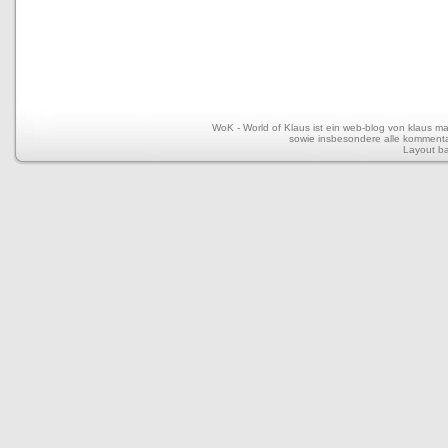
WoK - World of Klaus ist ein web-blog von klaus mar
sowie insbesondere alle kommentar
Layout b