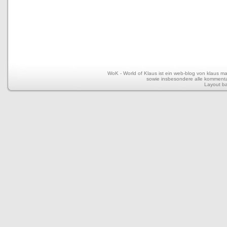
WoK - World of Klaus ist ein web-blog von klaus mar
sowie insbesondere alle kommentar
Layout b